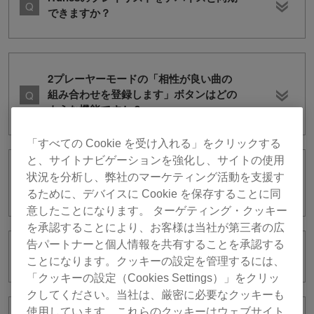
できますか？
2プレーヤーモードの「相性が良い曲の
組み合わせを登録します」ボタンはどの
ような機能ですか？
「すべての Cookie を受け入れる」をクリックする
と、サイトナビゲーションを強化し、サイトの使用
録音したファイルの保存先を変えること
状況を分析し、弊社のマーケティング活動を支援す
はできますか？
るために、デバイスに Cookie を保存することに同
意したことになります。 ターゲティング・クッキー
を承認することにより、お客様は当社が第三者の広
告パートナーと個人情報を共有することを承認する
録音の最大時間を教えてください。
ことになります。クッキーの設定を管理するには、
「クッキーの設定（Cookies Settings）」をクリッ
クしてください。当社は、厳密に必要なクッキーも
使用しています。これらのクッキーはウェブサイト