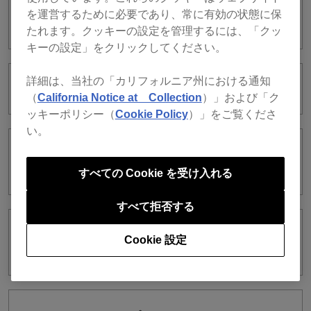
録音したファイルをiTunesにインポート
を運営するために必要であり、常に有効の状態に保
することはできますか？
たれます。クッキーの設定を管理するには、「クッ
キーの設定」をクリックしてください。
詳細は、当社の「カリフォルニア州における通知
キーの表記を変える事はできますか？
（
California Notice at Collection
）」および「ク
ッキーポリシー（
Cookie Policy
）」をご覧くださ
い。
iTunesのプレイリストを編集することは
できますか？
すべての Cookie を受け入れる
すべて拒否する
Automix中の操作でAutomixが停止する
Cookie 設定
ことはありますか？