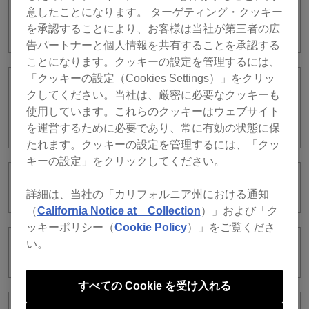
Dropboxアカウントとの同期ができませ
意したことになります。 ターゲティング・クッキー
ん。どうすればよいですか？
を承認することにより、お客様は当社が第三者の広
告パートナーと個人情報を共有することを承認する
ことになります。クッキーの設定を管理するには、
「クッキーの設定（Cookies Settings）」をクリッ
rekordboxで楽曲ファイルをアップロー
クしてください。当社は、厳密に必要なクッキーも
ドした後、iTunes/Apple Music Appで楽
使用しています。これらのクッキーはウェブサイト
曲が再生できなくなってしまいました。
を運営するために必要であり、常に有効の状態に保
たれます。クッキーの設定を管理するには、「クッ
キーの設定」をクリックしてください。
Library Syncとは何ですか？
詳細は、当社の「カリフォルニア州における通知
（
California Notice at Collection
）」および「ク
ッキーポリシー（
Cookie Policy
）」をご覧くださ
い。
Cloud Library Syncとは何ですか？
すべての Cookie を受け入れる