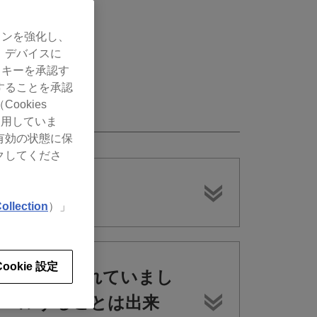
ョンを強化し、
、デバイスに
ッキーを承認す
することを承認
okies
使用していま
有効の状態に保
クしてくださ
ollection
）」
Cookie 設定
センスキーが同梱されていまし
トロールすることは出来