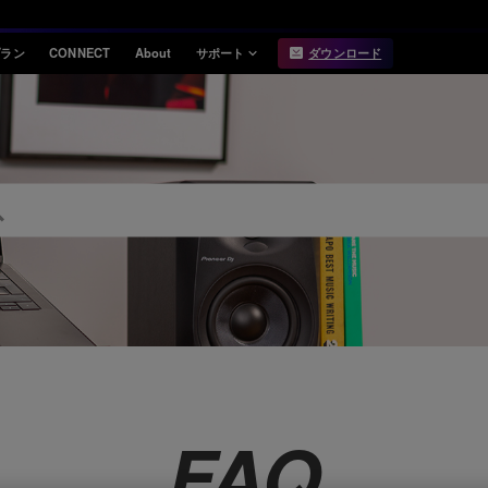
プラン
CONNECT
About
サポート
ダウンロード
インフォメーション
互換性
お知らせ
対応DJ機器
リリースノート
Hardware Unlock
機能対応表
USB Export
動作環境
FAQ