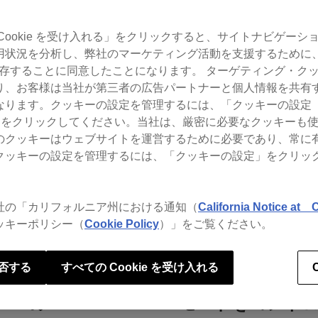
Cookie を受け入れる」をクリックすると、サイトナビゲーシ
rekordboxのよくあるお問い合わせをご覧いただけます。
用状況を分析し、弊社のマーケティング活動を支援するために
 を保存することに同意したことになります。 ターゲティング・ク
り、お客様は当社が第三者の広告パートナーと個人情報を共有
て
ります。クッキーの設定を管理するには、「クッキーの設定（Co
gs）」をクリックしてください。当社は、厳密に必要なクッキーも
のクッキーはウェブサイトを運営するために必要であり、常に
クッキーの設定を管理するには、「クッキーの設定」をクリッ
s rekordbox ver. 6.
社の「カリフォルニア州における通知（
California Notice at C
ッキーポリシー（
Cookie Policy
）」をご覧ください。
否する
すべての Cookie を受け入れる
J機器を購入し、rekordbox djのライ
r. 6のPERFORMANCEモードをコン