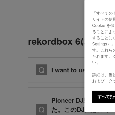
「すべての 
サイトの使
Cookie
ることによ
rekordbox 6につい
することにな
Settin
す。これら
たれます。
い。
I want to use previou
詳細は、当
および「ク
すべて拒
Pioneer DJ製のD
た。このDJ機器にてve