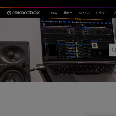
ver.7
機能
モバイル
クラウド
スタイル
House / Techno
Open Format
Mobile & Home
プロフェッショナル