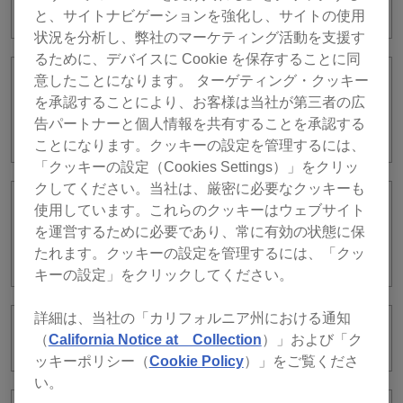
TIDALはどこの国で使えますか？
と、サイトナビゲーションを強化し、サイトの使用
状況を分析し、弊社のマーケティング活動を支援す
るために、デバイスに Cookie を保存することに同
意したことになります。 ターゲティング・クッキー
ストリーミングサービスのWebサイトや
を承認することにより、お客様は当社が第三者の広
アプリで表示されている楽曲の一部が
告パートナーと個人情報を共有することを承認する
rekordboxで表示されません。
ことになります。クッキーの設定を管理するには、
「クッキーの設定（Cookies Settings）」をクリッ
クしてください。当社は、厳密に必要なクッキーも
使用しています。これらのクッキーはウェブサイト
公共の場やクラブでストリーミング音楽
を運営するために必要であり、常に有効の状態に保
配信サービスの楽曲を掛けても著作権上
の問題はないでしょうか？
たれます。クッキーの設定を管理するには、「クッ
キーの設定」をクリックしてください。
詳細は、当社の「カリフォルニア州における通知
SoundCloud Go+/DJとは何ですか？
（
California Notice at Collection
）」および「ク
ッキーポリシー（
Cookie Policy
）」をご覧くださ
い。