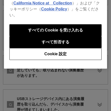
（
California Notice at Collection
）」および「ク
ッキーポリシー（
Cookie Policy
）」をご覧くださ
い。
PERFORMANCEモードで接続したUSB
ストレージデバイス内の演奏履歴が取り
込まれません。コンテキストメニューの
すべての Cookie を受け入れる
[ヒストリーを取り込む]がグレーアウト
されています。
すべて拒否する
Cookie 設定
[演奏履歴を自動的に取り込む]をONに設
定していても、取り込まれない演奏履歴
があります。
USBストレージデバイス内にある演奏履
歴を取り込んだら、デバイスから演奏履
歴が消えてしまいました。