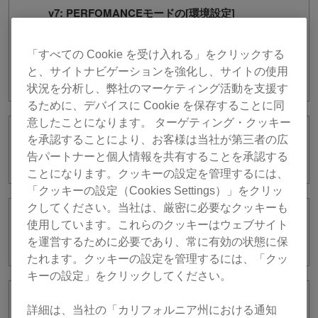
v7: PERFOMANCEモードの[環境設定]
で、[コントローラー] カテゴリー > [エフ
ェクト] タブ > [BEAT FX]、[FX1/FX2を
「すべての Cookie を受け入れる」をクリックする
FX SEND/RETURN として利用する]とは
と、サイトナビゲーションを強化し、サイトの使用
何ですか?
状況を分析し、弊社のマーケティング活動を支援す
るために、デバイスに Cookie を保存することに同
意したことになります。 ターゲティング・クッキー
を承認することにより、お客様は当社が第三者の広
XML形式のコレクションを自動でエクス
ポートすることはできますか？
告パートナーと個人情報を共有することを承認する
ことになります。クッキーの設定を管理するには、
「クッキーの設定（Cookies Settings）」をクリッ
クしてください。当社は、厳密に必要なクッキーも
rekordboxのライブリをTribe XRで利用
使用しています。これらのクッキーはウェブサイト
できますか？
を運営するために必要であり、常に有効の状態に保
たれます。クッキーの設定を管理するには、「クッ
キーの設定」をクリックしてください。
Tribe XRとは何ですか？
詳細は、当社の「カリフォルニア州における通知