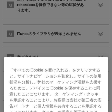
rekordboxを操作できない等の症状があ
ります。
iTunesのライブラリが表示されません
音が出ません。
「すべての Cookie を受け入れる」をクリックする
と、サイトナビゲーションを強化し、サイトの使用
PERFORMANCEモードで録音できませ
状況を分析し、弊社のマーケティング活動を支援す
ん。
るために、デバイスに Cookie を保存することに同
意したことになります。 ターゲティング・クッキー
を承認することにより、お客様は当社が第三者の広
告パートナーと個人情報を共有することを承認する
XDJ-RXでrekordbox djをコントロール