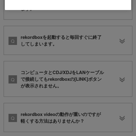
録音したファイルを再生すると音が歪み
ます。
rekordboxを起動すると毎回すぐに終了
してしまいます。
コンピュータとCDJ/XDJをLANケーブル
で接続してもrekordboxの[LINK]ボタン
が表示されません。
rekordbox videoの動作が重いのですが
軽くする方法はありませんか？