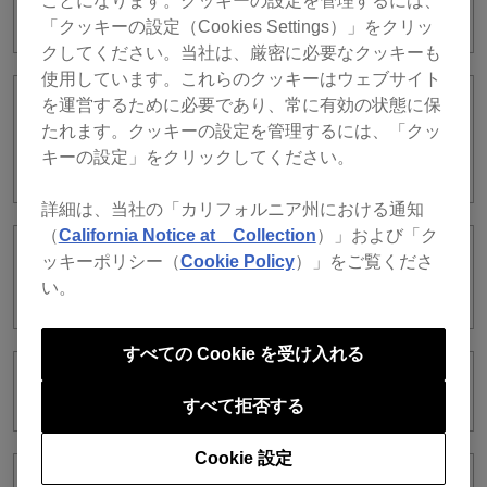
ことになります。クッキーの設定を管理するには、
できません。
「クッキーの設定（Cookies Settings）」をクリッ
クしてください。当社は、厳密に必要なクッキーも
使用しています。これらのクッキーはウェブサイト
を運営するために必要であり、常に有効の状態に保
PC MASTER OUT使用時、コントローラ
たれます。クッキーの設定を管理するには、「クッ
ーのMASTER LEVELツマミを回しても
キーの設定」をクリックしてください。
音量が変わりません。
詳細は、当社の「カリフォルニア州における通知
（
California Notice at Collection
）」および「ク
ッキーポリシー（
Cookie Policy
）」をご覧くださ
XDJ-RXのCh1にrekordbox djのDeck2の
音声が出力されてしまいます。
い。
すべての Cookie を受け入れる
EXPORTモードで録音できません。
すべて拒否する
Cookie 設定