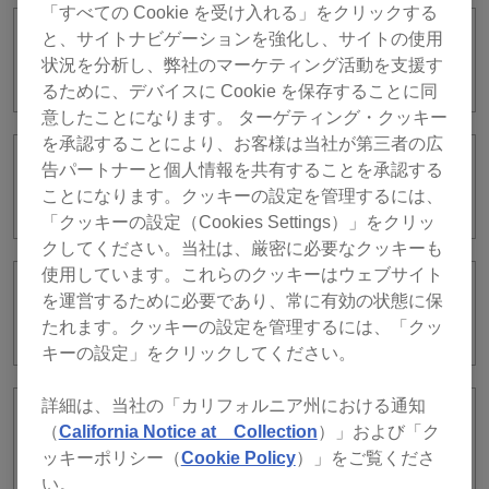
「すべての Cookie を受け入れる」をクリックする
と、サイトナビゲーションを強化し、サイトの使用
プレイ中に音声が停止することがありま
状況を分析し、弊社のマーケティング活動を支援す
す。
るために、デバイスに Cookie を保存することに同
意したことになります。 ターゲティング・クッキー
を承認することにより、お客様は当社が第三者の広
告パートナーと個人情報を共有することを承認する
Apple Musicの楽曲にてグリッドやキュ
ーポイントがずれました。
ことになります。クッキーの設定を管理するには、
「クッキーの設定（Cookies Settings）」をクリッ
クしてください。当社は、厳密に必要なクッキーも
使用しています。これらのクッキーはウェブサイト
Spotifyの再生が途中で止まるのはなぜで
を運営するために必要であり、常に有効の状態に保
すか？
たれます。クッキーの設定を管理するには、「クッ
キーの設定」をクリックしてください。
詳細は、当社の「カリフォルニア州における通知
Spotifyの楽曲をrekordboxのプレイリス
（
California Notice at Collection
）」および「ク
トに追加できません。
ッキーポリシー（
Cookie Policy
）」をご覧くださ
い。