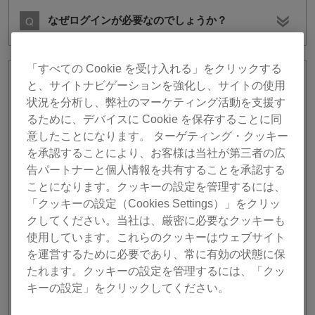
なぜログインが必要なのでしょうか？
「すべての Cookie を受け入れる」をクリックする
rekordbox for iOS (ver. 3)より前のバー
と、サイトナビゲーションを強化し、サイトの使用
ジョンのライブラリをrekordbox for iOS
状況を分析し、弊社のマーケティング活動を支援す
(ver. 4)で使うことはできますか？
るために、デバイスに Cookie を保存することに同
意したことになります。 ターゲティング・クッキー
を承認することにより、お客様は当社が第三者の広
rekordbox for iOS (ver. 3)より前のバージョンのライブラリ
告パートナーと個人情報を共有することを承認する
は、rekordbox for iOS (ver. 4)では使用できません。
ことになります。クッキーの設定を管理するには、
PC/Macをお使いの場合は、rekordbox for Mac/Windows
「クッキーの設定（Cookies Settings）」をクリッ
(ver. 6)より前のバージョンのライブラリをrekordbox for
クしてください。当社は、厳密に必要なクッキーも
Mac/Windows (ver. 6)のライブラリへ変換することが可能
使用しています。これらのクッキーはウェブサイト
です。
を運営するために必要であり、常に有効の状態に保
ver. 6のライブラリへ変換後、rekordbox for iOS (ver. 4)へ
たれます。クッキーの設定を管理するには、「クッ
キーの設定」をクリックしてください。
ライブラリを同期させてください。