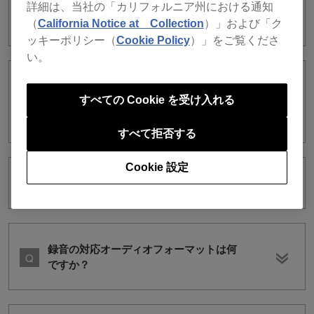
詳細は、当社の「カリフォルニア州における通知
（
California Notice at Collection
）」および「ク
https://rekordbox.com/ja/support/faq/about-ios/#faq-3544
ッキーポリシー（
Cookie Policy
）」をご覧くださ
い。
rekordbox for Mac/Windows (ver. 6)よ
り前のバージョンとライブラリの同期は
すべての Cookie を受け入れる
できますか？
すべて拒否する
Cookie 設定
Lite Mode で使える機能はどれですか？
録音の対応オーディオフォーマットは何
ですか？