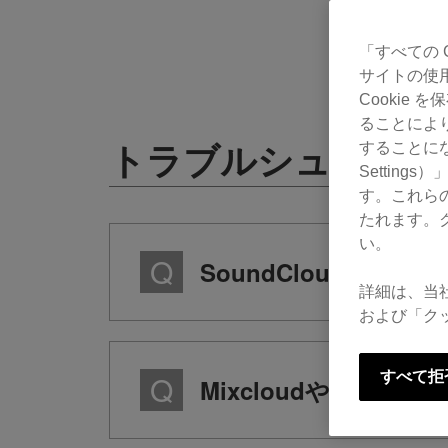
「すべての 
サイトの使
Cookie
ることによ
トラブルシューティ
することにな
Settin
す。これら
たれます。
い。
SoundCloudにロ
詳細は、当
および「ク
すべて拒
MixcloudやSoun