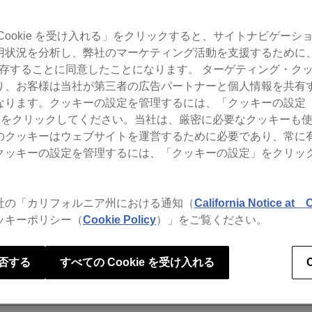
Cookie を受け入れる」をクリックすると、サイトナビゲーシ
rekordboxのよくあるお問い合わせをご覧いただけます。
用状況を分析し、弊社のマーケティング活動を支援するために
 を保存することに同意したことになります。 ターゲティング・ク
り、お客様は当社が第三者の広告パートナーと個人情報を共有
ング
ります。クッキーの設定を管理するには、「クッキーの設定（Co
gs）」をクリックしてください。当社は、厳密に必要なクッキーも
のクッキーはウェブサイトを運営するために必要であり、常に
クッキーの設定を管理するには、「クッキーの設定」をクリッ
グインできません。
社の「カリフォルニア州における通知（
California Notice at C
ッキーポリシー（
Cookie Policy
）」をご覧ください。
否する
すべての Cookie を受け入れる
dCloudのアカウント変更ができません。