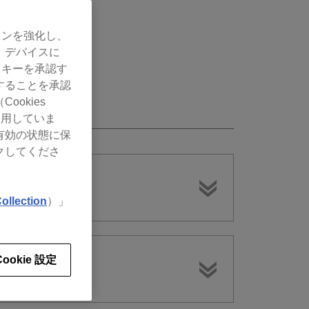
ョンを強化し、
、デバイスに
ッキーを承認す
することを承認
okies
使用していま
有効の状態に保
クしてくださ
ollection
）」
Cookie 設定