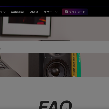
プラン
CONNECT
About
サポート
ダウンロード
インフォメーション
互換性
お知らせ
対応DJ機器
リリースノート
Hardware Unlock
機能対応表
USB Export
動作環境
FAQ