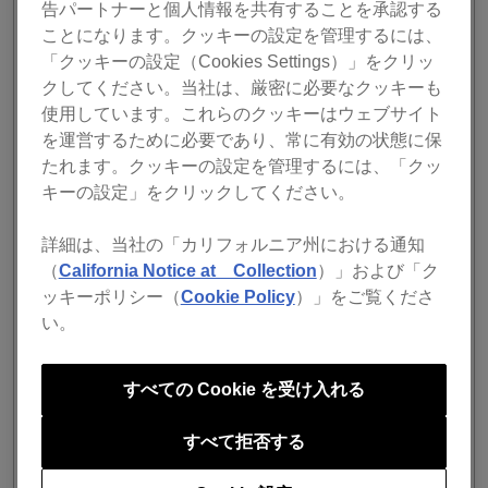
MIDI LEARN機能を利用してMIX POINT LINKのボタン(3
告パートナーと個人情報を共有することを承認する
個)をマッピングし、デッキ１のトラックAからデッキ２の
ことになります。クッキーの設定を管理するには、
「クッキーの設定（Cookies Settings）」をクリッ
トラックB にミックスする場合の手順を例にして説明しま
クしてください。当社は、厳密に必要なクッキーも
す。
使用しています。これらのクッキーはウェブサイト
あらかじめ楽曲のMIX POINTの位置にホットキュー
を運営するために必要であり、常に有効の状態に保
またはメモリーキューを設定しておきます。SYNC
たれます。クッキーの設定を管理するには、「クッ
機能を使う場合はBEAT SYNCをオンに設定してお
キーの設定」をクリックしてください。
きます。
詳細は、当社の「カリフォルニア州における通知
また、MIDI LEARNのMIX POINT LINKタブにて
（
California Notice at Collection
）」および「ク
[MixPointLink CueSelectBack/Next]ボタンおよび、
ッキーポリシー（
Cookie Policy
）」をご覧くださ
[MixPointLink Set]ボタンをマッピングしておきま
い。
す。
デッキ1にトラックAをロードし再生する。デッキ２
すべての Cookie を受け入れる
にトラックBをロードする
デッキ2の[MemoryCueCall]ボタンまたはHot Cuesが
すべて拒否する
設定されたボタン/パッドを押し、ミックス開始とな
るMIX POINTをトラックBのキューポイントまたは