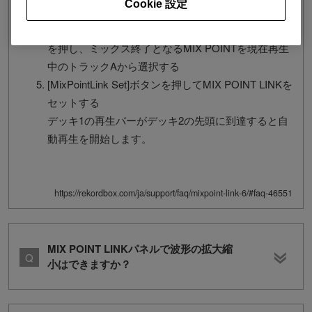
Cookie 設定
Hot Cueから呼び出す
デッキ2の[MixPointLink CueSelectBack/Next]ボタン
を押し、ミックス終了となるMIX POINTを現在再生
中のトラックAから選択する
[MixPointLink Set]ボタンを押してMIX POINT LINKを
セットする
デッキ1の再生バーがデッキ2の先頭に到達すると自
動再生を開始します。
https://rekordbox.com/ja/support/faq/mixpoint-link-6/#faq-46551
MIX POINT LINKパネルで波形の拡大縮
小はできますか？