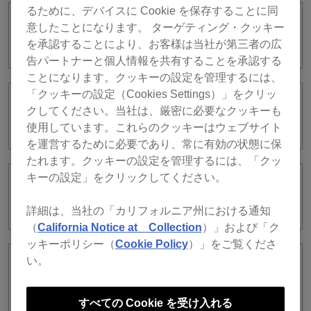
るために、デバイスに Cookie を保存することに同
ライセンスキーはどこに書いてあります
意したことになります。 ターゲティング・クッキー
か？
を承認することにより、お客様は当社が第三者の広
告パートナーと個人情報を共有することを承認する
ことになります。クッキーの設定を管理するには、
「クッキーの設定（Cookies Settings）」をクリッ
ライセンスキーはどのような場合に必要
クしてください。当社は、厳密に必要なクッキーも
になりますか？
使用しています。これらのクッキーはウェブサイト
を運営するために必要であり、常に有効の状態に保
たれます。クッキーの設定を管理するには、「クッ
キーの設定」をクリックしてください。
ライセンスキーのアクティベート状況を
確認する方法はありますか？
詳細は、当社の「カリフォルニア州における通知
（
California Notice at Collection
）」および「ク
ッキーポリシー（
Cookie Policy
）」をご覧くださ
い。
アクティベートしたサブスクリプション
ライセンスを他のコンピューターに移せ
ますか？
すべての Cookie を受け入れる