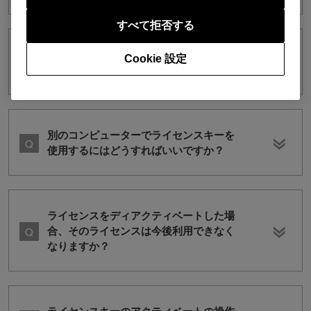
すべて拒否する
DDJ-200を購入しました。rekordbox dj
Cookie 設定
ライセンスキーは必要ですか？
別のコンピューターでライセンスキーを
使用するにはどうすればいいですか？
ライセンスをディアクティベートした場
合、そのライセンスは今後利用できなく
なりますか？