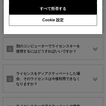
すべて拒否する
DDJ-200を購入しました。rekordbox dj
Cookie 設定
ライセンスキーは必要ですか？
別のコンピューターでライセンスキーを
使用するにはどうすればいいですか？
ライセンスをディアクティベートした場
合、そのライセンスは今後利用できなく
なりますか？