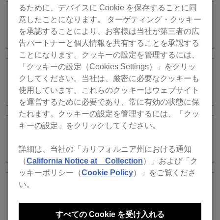
るために、デバイスに Cookie を保存することに同
ライセンスキーはどこに書いてあります
意したことになります。 ターゲティング・クッキー
か？
を承認することにより、お客様は当社が第三者の広
告パートナーと個人情報を共有することを承認する
ことになります。クッキーの設定を管理するには、
「クッキーの設定（Cookies Settings）」をクリッ
ライセンスキーはどのような場合に必要
クしてください。当社は、厳密に必要なクッキーも
になりますか？
使用しています。これらのクッキーはウェブサイト
を運営するために必要であり、常に有効の状態に保
たれます。クッキーの設定を管理するには、「クッ
キーの設定」をクリックしてください。
ライセンスキーのアクティベート状況を
確認する方法はありますか？
詳細は、当社の「カリフォルニア州における通知
（
California Notice at Collection
）」および「ク
ッキーポリシー（
Cookie Policy
）」をご覧くださ
い。
アクティベートしたサブスクリプション
ライセンスを他のコンピューターに移せ
ますか？
すべての Cookie を受け入れる