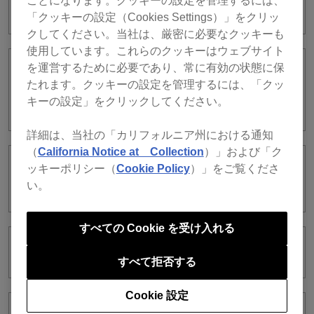
ことになります。クッキーの設定を管理するには、
できません。
「クッキーの設定（Cookies Settings）」をクリッ
クしてください。当社は、厳密に必要なクッキーも
使用しています。これらのクッキーはウェブサイト
を運営するために必要であり、常に有効の状態に保
PC MASTER OUT使用時、コントローラ
たれます。クッキーの設定を管理するには、「クッ
ーのMASTER LEVELツマミを回しても
キーの設定」をクリックしてください。
音量が変わりません。
詳細は、当社の「カリフォルニア州における通知
（
California Notice at Collection
）」および「ク
ッキーポリシー（
Cookie Policy
）」をご覧くださ
XDJ-RXのCh1にrekordbox djのDeck2の
音声が出力されてしまいます。
い。
すべての Cookie を受け入れる
EXPORTモードで録音できません。
すべて拒否する
Cookie 設定