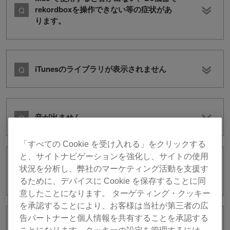
rekordboxを操作できない等の症状があ
ります。
iTunesのライブラリが表示されません
音が出ません。
「すべての Cookie を受け入れる」をクリックする
と、サイトナビゲーションを強化し、サイトの使用
PERFORMANCEモードで録音できませ
状況を分析し、弊社のマーケティング活動を支援す
ん。
るために、デバイスに Cookie を保存することに同
意したことになります。 ターゲティング・クッキー
を承認することにより、お客様は当社が第三者の広
告パートナーと個人情報を共有することを承認する
XDJ-RXでrekordbox djをコントロール