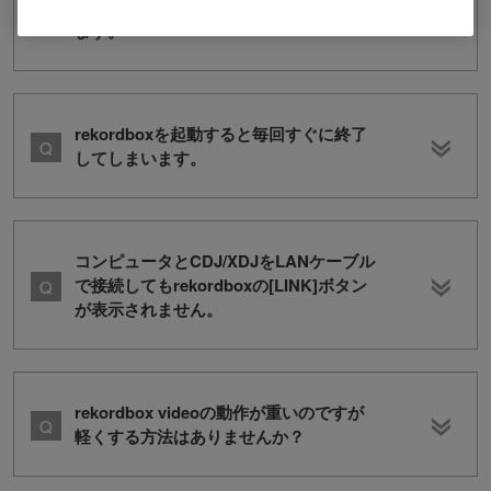
録音したファイルを再生すると音が歪み
ます。
rekordboxを起動すると毎回すぐに終了
してしまいます。
コンピュータとCDJ/XDJをLANケーブル
で接続してもrekordboxの[LINK]ボタン
が表示されません。
rekordbox videoの動作が重いのですが
軽くする方法はありませんか？