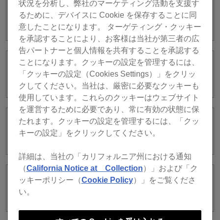
状況を分析し、弊社のマーケティング活動を支援す
[Trial playlist – Cloud Library Sync]とは
るために、デバイスに Cookie を保存することに同
何ですか？
意したことになります。 ターゲティング・クッキー
を承認することにより、お客様は当社が第三者の広
告パートナーと個人情報を共有することを承認する
ことになります。クッキーの設定を管理するには、
コレクションのAuto Uploadとは何です
「クッキーの設定（Cookies Settings）」をクリッ
か？
クしてください。当社は、厳密に必要なクッキーも
使用しています。これらのクッキーはウェブサイト
を運営するために必要であり、常に有効の状態に保
たれます。クッキーの設定を管理するには、「クッ
プレイリストのAuto Uploadとは何です
キーの設定」をクリックしてください。
か？
詳細は、当社の「カリフォルニア州における通知
（
California Notice at Collection
）」および「ク
ッキーポリシー（
Cookie Policy
）」をご覧くださ
Cloud Library Syncが対応しているクラ
い。
ウドストレージサービスは何ですか？