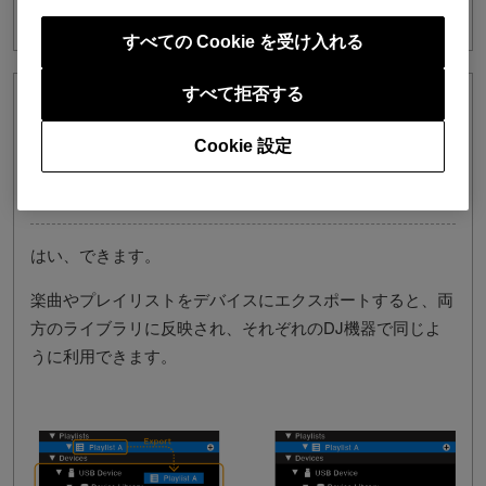
ラリの対応機種か分かりません。
すべての Cookie を受け入れる
すべて拒否する
同じUSBメモリーで、デバイスライブラ
リプラス対応のDJ機器と、従来のデバイ
Cookie 設定
スライブラリ対応のDJ機器のどちらでも
同じように利用することができますか？
はい、できます。
楽曲やプレイリストをデバイスにエクスポートすると、両
方のライブラリに反映され、それぞれのDJ機器で同じよ
うに利用できます。