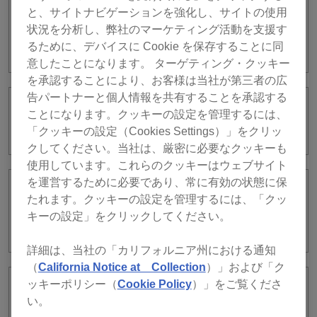
バイス をCDJ-3000Xに挿しても、楽曲や
と、サイトナビゲーションを強化し、サイトの使用
プレイリストをブラウズできません。他
状況を分析し、弊社のマーケティング活動を支援す
のプレイヤーでは問題なく使用できてい
ました。
るために、デバイスに Cookie を保存することに同
意したことになります。 ターゲティング・クッキー
を承認することにより、お客様は当社が第三者の広
告パートナーと個人情報を共有することを承認する
デバイスライブラリプラスとは何です
ことになります。クッキーの設定を管理するには、
か？
「クッキーの設定（Cookies Settings）」をクリッ
クしてください。当社は、厳密に必要なクッキーも
使用しています。これらのクッキーはウェブサイト
を運営するために必要であり、常に有効の状態に保
今まで使っていたUSBストレージデバイ
たれます。クッキーの設定を管理するには、「クッ
スのライブラリを、デバイスライブラリ
キーの設定」をクリックしてください。
プラスに変換することはできますか？
詳細は、当社の「カリフォルニア州における通知
（
California Notice at Collection
）」および「ク
ッキーポリシー（
Cookie Policy
）」をご覧くださ
どのDJ機器が、デバイスライブラリプラ
い。
スの対応機種か、従来のデバイスライブ