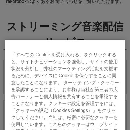
rekordboxのよくあるお問い合わせをご覧いただけます。
ストリーミング音楽配信
サービス
「すべての Cookie を受け入れる」をクリックする
と、サイトナビゲーションを強化し、サイトの使用
状況を分析し、弊社のマーケティング活動を支援す
ストリーミング音楽配信サービスの楽曲
るために、デバイスに Cookie を保存することに同
をrekordboxで使う場合に機能制限はあ
意したことになります。 ターゲティング・クッキー
りますか?
を承認することにより、お客様は当社が第三者の広
告パートナーと個人情報を共有することを承認する
ことになります。クッキーの設定を管理するには、
公共の場やクラブでストリーミング音楽
「クッキーの設定（Cookies Settings）」をクリッ
配信サービスの楽曲を掛けても著作権上
クしてください。当社は、厳密に必要なクッキーも
の問題はないでしょうか？
使用しています。これらのクッキーはウェブサイト