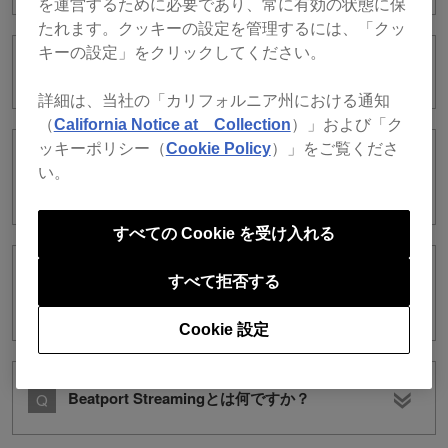
を運営するために必要であり、常に有効の状態に保
たれます。クッキーの設定を管理するには、「クッ
キーの設定」をクリックしてください。
SoundCloud Go+/DJとは何ですか？
詳細は、当社の「カリフォルニア州における通知
（
California Notice at Collection
）」および「ク
ッキーポリシー（
Cookie Policy
）」をご覧くださ
ストリーミング音楽配信サービスにはト
い。
ライアルがありますか？
すべての Cookie を受け入れる
rekordbox ver. 5でBeatport Streaming
すべて拒否する
が使用できません。
Cookie 設定
Beatport Streamingとは何ですか？