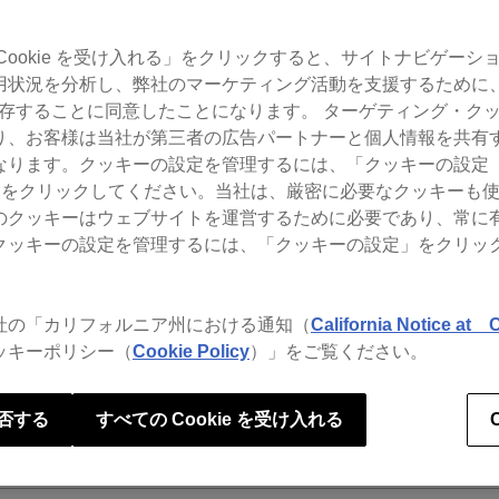
Cookie を受け入れる」をクリックすると、サイトナビゲーシ
rekordboxのよくあるお問い合わせをご覧いただけます。
用状況を分析し、弊社のマーケティング活動を支援するために
 を保存することに同意したことになります。 ターゲティング・ク
り、お客様は当社が第三者の広告パートナーと個人情報を共有
配信サービス
ります。クッキーの設定を管理するには、「クッキーの設定（Co
gs）」をクリックしてください。当社は、厳密に必要なクッキーも
のクッキーはウェブサイトを運営するために必要であり、常に
クッキーの設定を管理するには、「クッキーの設定」をクリッ
r iOSが対応しているストリーミングサービス
社の「カリフォルニア州における通知（
California Notice at C
ッキーポリシー（
Cookie Policy
）」をご覧ください。
否する
すべての Cookie を受け入れる
kordbox for iOSで使う場合に機能