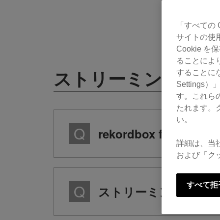
「すべての 
サイトの使
Cookie
ることによ
ストリーミング音楽
することにな
Settin
す。これら
たれます。
い。
rekordbox fo
詳細は、当
および「ク
すべて拒
ストリーミング楽曲をre