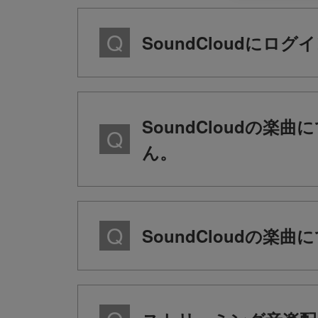
SoundCloudにロ
SoundCloudの
ん。
SoundCloudの