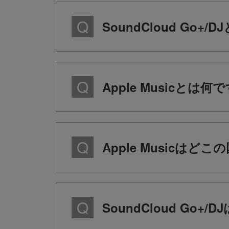
SoundCloud Go+
Apple Musicとは何
Apple Musicは
SoundCloud Go