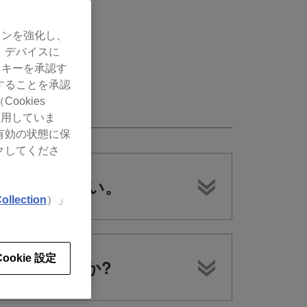
ョンを強化し、
、デバイスに
ッキーを承認す
することを承認
okies
使用していま
有効の状態に保
クしてくださ
を教えてください。
ollection
）」
Cookie 設定
制限はありますか?