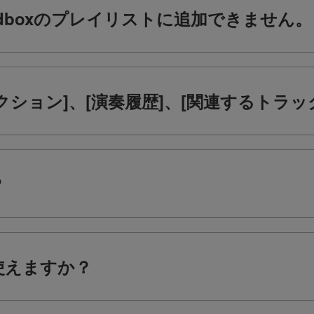
ekordboxのプレイリストに追加できません。
コレクション]、[演奏履歴]、[関連するト
？
で使えますか？