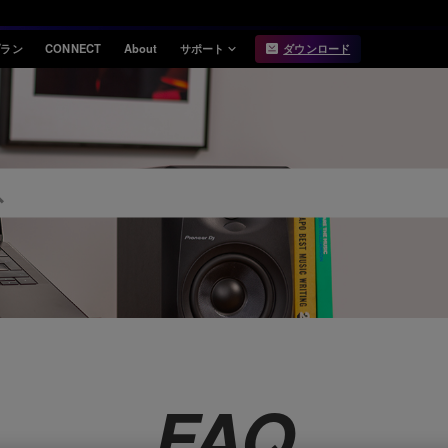
プラン
CONNECT
About
サポート
ダウンロード
インフォメーション
互換性
お知らせ
対応DJ機器
リリースノート
Hardware Unlock
機能対応表
USB Export
動作環境
FAQ