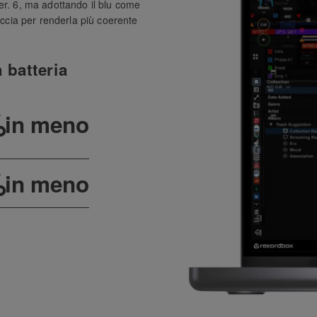
ver. 6, ma adottando il blu come
faccia per renderla più coerente
 batteria
%
in meno
%
in meno