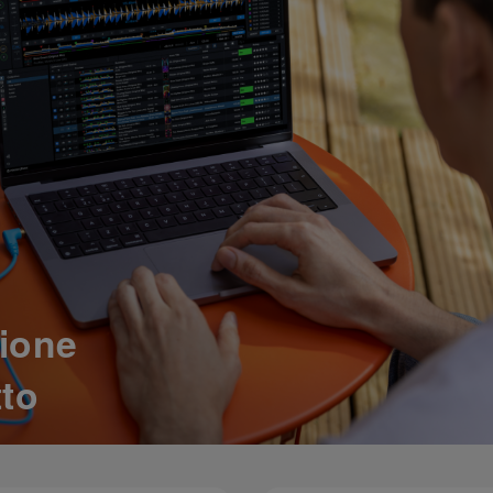
ione
tto