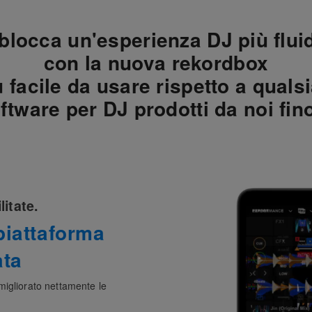
blocca un'esperienza DJ
più flui
con la
nuova rekordbox
ù facile da usare rispetto a
qualsi
ftware per DJ
prodotti da noi fin
itate.
iattaforma
ata
migliorato nettamente le