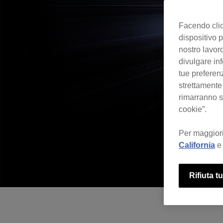
Facendo clic 
dispositivo p
nostro lavoro
divulgare inf
tue preferen
strettamente
rimarranno se
cookie”.
Per maggiori
California
e 
Rifiuta tu