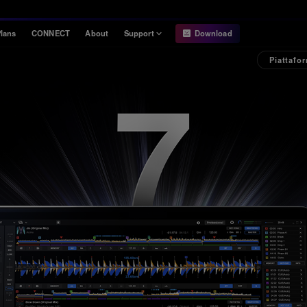
lans
CONNECT
About
Support
Download
Piattafo
Information
Compatibility
Information
Compatible DJ units
Release Notes
Hardware Unlock
Hardware Diagrams
USB Export
System
Requirements