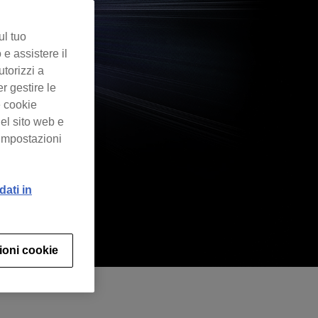
ul tuo
 e assistere il
utorizzi a
er gestire le
e cookie
el sito web e
“Impostazioni
dati in
ioni cookie