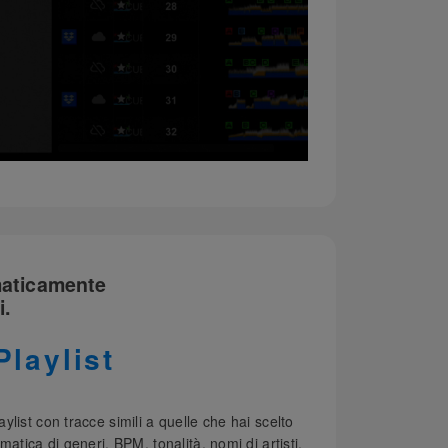
maticamente
i.
Playlist
list con tracce simili a quelle che hai scelto
matica di generi, BPM, tonalità, nomi di artisti,