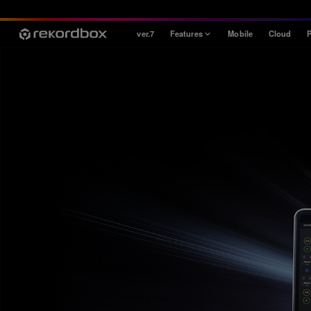
ver.7
Features
Mobile
Cloud
P
Style
House / Techno
Open Format
Mobile & Home
Professional