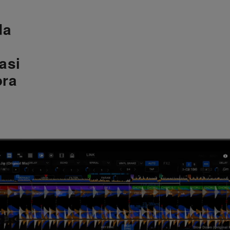
da
asi
ora