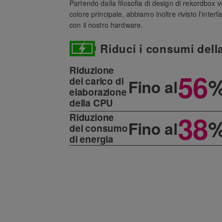
Partendo dalla filosofia di design di rekordbox 
colore principale, abbiamo inoltre rivisto l'inter
con il nostro hardware.
Riduci i consumi della
Riduzione
56
del carico
di
Fino al
elaborazione
della CPU
38
Riduzione
Fino al
del consumo
di energia