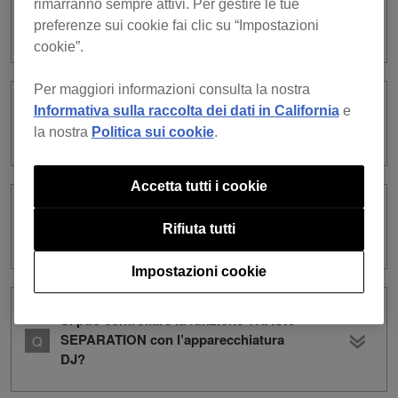
rimarranno sempre attivi. Per gestire le tue
nella memoria non c’è spazio libero
preferenze sui cookie fai clic su “Impostazioni
sufficiente.”di avvertimento.
cookie”.
Per maggiori informazioni consulta la nostra
Informativa sulla raccolta dei dati in California
e
Quando si usa la funzione TRACK
SEPARATION si avverte del rumore.
la nostra
Politica sui cookie
.
Accetta tutti i cookie
Che cos’è funzione TRACK
Rifiuta tutti
SEPARATION?
Impostazioni cookie
Si può controllare la funzione TRACK
SEPARATION con l’apparecchiatura
DJ?