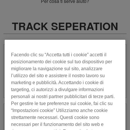
Per cosa ti serve aiuto?
TRACK SEPERATION
Anche se si seleziona [CUSTOM1] per
Facendo clic su “Accetta tutti i cookie” accetti il
[Personalizza] della funzione TRACK
posizionamento dei cookie sul tuo dispositivo per
SEPARATION con il DDJ-FLX10,
migliorare la navigazione sul sito, analizzare
azionando la manopola EQ HI non è
l’utilizzo del sito e assistere il nostro lavoro su
possibile controllare PART ISO
marketing e pubblicità. Accettando i cookie di
(VOCAL).
targeting, ci autorizzi a divulgare informazioni
personali ai nostri partner pubblicitari di terze parti.
Per gestire le tue preferenze sui cookie, fai clic su
“Impostazioni cookie” Utilizziamo anche cookie
Durante il caricamento dei brani,
strettamente necessari. Questi cookie sono
compare un “La funzione Track
necessari per il funzionamento del sito web e
Separation non è disponibile perché