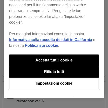
libreria vuota. Come faccio a convertire
necessari per il funzionamento del sito web e
la mia libreria dalla vers. 5 (o
rimarranno sempre attivi. Per gestire le tue
precedenti) e importarla dopo l’avvio
preferenze sui cookie fai clic su “Impostazioni
della vers. 7?
cookie”.
Per maggiori informazioni consulta la nostra
Vai a [File] > [Libreria] e seleziona [Importa la libreria dalla
Informativa sulla raccolta dei dati in California
e
vers. 5 (o precedenti)].
la nostra
Politica sui cookie
.
Segui le istruzioni sullo schermo per convertire la libreria.
Accetta tutti i cookie
https://rekordbox.com/it/support/faq/library-7/#faq-71318
Rifiuta tutti
Impostazioni cookie
I’m updating from rekordbox ver. 5 to
ver. 7. Tell me about the new library in
rekordbox ver. 6.