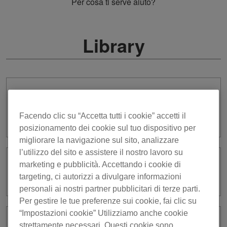
Per cosa ti serve aiuto?
Library
Dopo l’aggiornamento alla vers. 7, devo
impostare di nuovo i punti cue e la
Facendo clic su “Accetta tutti i cookie” accetti il
beatgrid sulle mie tracce?
posizionamento dei cookie sul tuo dispositivo per
migliorare la navigazione sul sito, analizzare
l’utilizzo del sito e assistere il nostro lavoro su
marketing e pubblicità. Accettando i cookie di
Posso convertire la mia libreria di
rekordbox ver. 7 su una libreria ver. 5?
targeting, ci autorizzi a divulgare informazioni
personali ai nostri partner pubblicitari di terze parti.
Per gestire le tue preferenze sui cookie, fai clic su
“Impostazioni cookie” Utilizziamo anche cookie
Ho avviato rekordbox vers. 7 con una
strettamente necessari. Questi cookie sono