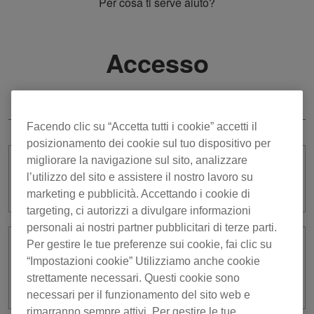
Per cosa ti serve aiuto?
Accesso
all'apparecchiatura DJ
Facendo clic su “Accetta tutti i cookie” accetti il
posizionamento dei cookie sul tuo dispositivo per
migliorare la navigazione sul sito, analizzare
Cosa posso fare quando accedo
l’utilizzo del sito e assistere il nostro lavoro su
all’apparecchiatura DJ?
marketing e pubblicità. Accettando i cookie di
targeting, ci autorizzi a divulgare informazioni
personali ai nostri partner pubblicitari di terze parti.
Per gestire le tue preferenze sui cookie, fai clic su
Come si fa ad accedere
“Impostazioni cookie” Utilizziamo anche cookie
all’apparecchiatura DJ usando il codice
strettamente necessari. Questi cookie sono
QR?
necessari per il funzionamento del sito web e
rimarranno sempre attivi. Per gestire le tue