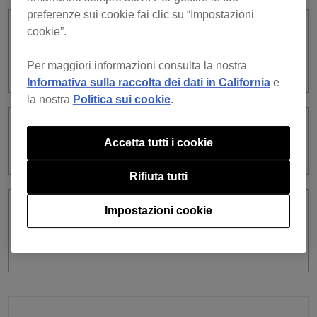
preferenze sui cookie fai clic su “Impostazioni
cookie”.
Come si fa ad accedere appoggiando il
mio dispositivo mobile sull’
apparecchiatura DJ?
Per maggiori informazioni consulta la nostra
Informativa sulla raccolta dei dati in California
e
la nostra
Politica sui cookie
.
Quale apparecchiatura DJ si usa per
Accetta tutti i cookie
l’accesso?
Rifiuta tutti
Impostazioni cookie
C’è qualche rapporto tra l’accesso
all’apparecchiatura DJ e rekordbox for
iOS/Android?