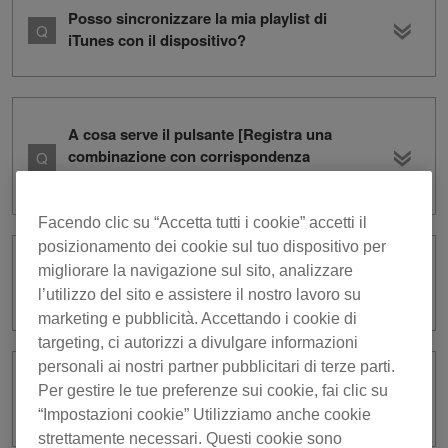
Posso sincronizzare la mia playlist di
iTunes con il dispositivo?
A cosa serve il pulsante [Registra una
combinazione con corrispondenza
ottimale dei brani] in modalità 2 lettori?
Facendo clic su “Accetta tutti i cookie” accetti il
posizionamento dei cookie sul tuo dispositivo per
Posso modificare la posizione in cui
migliorare la navigazione sul sito, analizzare
vengono salvati i file di registrazione?
l’utilizzo del sito e assistere il nostro lavoro su
marketing e pubblicità. Accettando i cookie di
targeting, ci autorizzi a divulgare informazioni
personali ai nostri partner pubblicitari di terze parti.
Qual è il limite massimo di ore di
Per gestire le tue preferenze sui cookie, fai clic su
registrazione?
“Impostazioni cookie” Utilizziamo anche cookie
strettamente necessari. Questi cookie sono