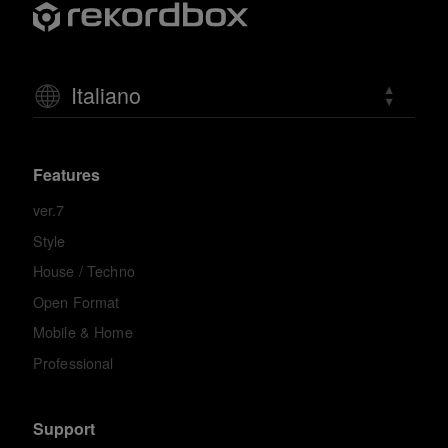
Italiano
Features
ver.7
Style
House / Techno
Open Format
Mobile & Home
Professional
Support