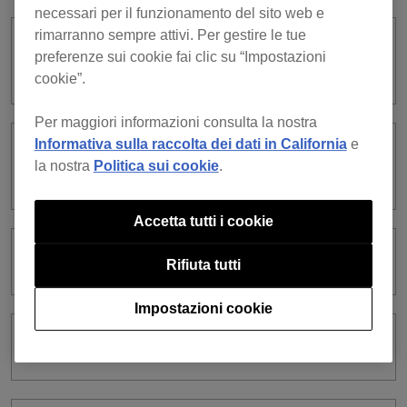
necessari per il funzionamento del sito web e
rimarranno sempre attivi. Per gestire le tue
Posso importare i file registrati in
preferenze sui cookie fai clic su “Impostazioni
iTunes?
cookie”.
Per maggiori informazioni consulta la nostra
Informativa sulla raccolta dei dati in California
e
Can I change the display format for
la nostra
Politica sui cookie
.
keys?
Accetta tutti i cookie
Posso modificare le playlist di iTunes?
Rifiuta tutti
Impostazioni cookie
Automix stopped unexpectedly.