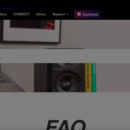
lans
CONNECT
About
Support
Download
Information
Compatibility
Information
Compatible DJ units
Release Notes
Hardware Unlock
Hardware Diagrams
USB Export
System
Requirements
FAQ