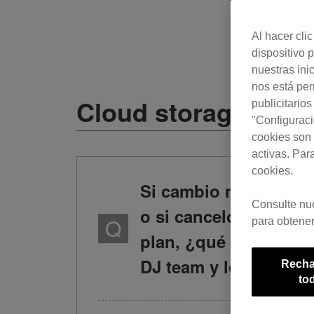
Al hacer cli
dispositivo p
nuestras ini
nos está pe
Cloud storage
publicitario
"Configuraci
cookies son 
activas. Par
cookies.
Si cambio mi cuenta 
Consulte nu
o si cancelo mi plan
para obtener
plan, ¿qué ocurrirá 
DJ team y los datos r
Recha
to