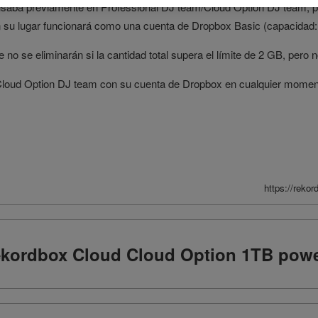
usaba previamente en Professional DJ team/Cloud Option DJ team, p
su lugar funcionará como una cuenta de Dropbox Basic (capacidad:
o se eliminarán si la cantidad total supera el límite de 2 GB, pero 
Cloud Option DJ team con su cuenta de Dropbox en cualquier momento
https://reko
kordbox Cloud Cloud Option 1TB pow