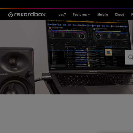
ver.7
Features
Mobile
Cloud
P
Style
House / Techno
Open Format
Mobile & Home
Professional