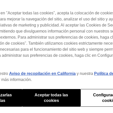
c en "Aceptar todas las cookies", acepta la colocación de cookie
¿Con qué necesitas ayuda?
ara mejorar la navegación del sitio, analizar el uso del sitio y a
ciativas de marketing y publicidad. Al aceptar las Cookies de S
rmitiendo que divulguemos información personal con nuestros s
s externos. Para administrar sus preferencias de cookies, haga c
ón de cookies". También utilizamos cookies estrictamente nece
necesarias para el funcionamiento del sitio web y siempre pe
a administrar sus preferencias de cookies, haga clic en Configu
de Dropbox en Professional DJ team/Cl
estro
Aviso de recopilación en California
y nuestra
Política 
 Professional de rekordbox/Cloud Optio
 más información.
con mi antigua cuenta de Professional 
egistrados en la cuenta?
zarlas
Aceptar todas las
Configura
das
cookies
cook