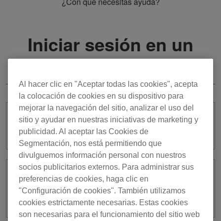
¿Con qué necesitas ayuda?
Iniciar sesión en un
equipo de DJ
Al hacer clic en "Aceptar todas las cookies", acepta
la colocación de cookies en su dispositivo para
mejorar la navegación del sitio, analizar el uso del
¿Qué puedo hacer si inicio sesión en
sitio y ayudar en nuestras iniciativas de marketing y
un equipo de DJ?
publicidad. Al aceptar las Cookies de
Segmentación, nos está permitiendo que
divulguemos información personal con nuestros
socios publicitarios externos. Para administrar sus
¿Hay alguna relación entre el inicio de
preferencias de cookies, haga clic en
sesión en un equipo de DJ y rekordbox
"Configuración de cookies". También utilizamos
for iOS/Android?
cookies estrictamente necesarias. Estas cookies
son necesarias para el funcionamiento del sitio web