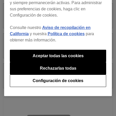
y siempre permanecerán activas. Para administrar
sus preferencias de cookies, haga clic en
¿Cómo puedo iniciar sesión en el
Configuración de cookies.
equipo de DJ con un código QR?
Consulte nuestro
Aviso de recopilación en
California
y nuestra
Política de cookies
para
obtener más información.
¿Cómo puedo iniciar sesión acercando
mi dispositivo móvil al equipo de DJ?
Aceptar todas las cookies
Rechazarlas todas
¿Qué equipos de DJ puedo usar para
iniciar sesión?
Configuración de cookies