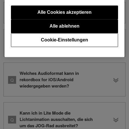
Was ist die Aufzeichnungsfunktion?
Alle Cookies akzeptieren
Alle ablehnen
Die Scrollleiste reagiert nicht, wenn sie
Cookie-Einstellungen
berührt wird.
Welches Audioformat kann in
rekordbox for iOS/Android
wiedergegeben werden?
Kann ich in Lite Mode die
Lichtanimation ausschalten, die sich
um das JOG-Rad ausbreitet?