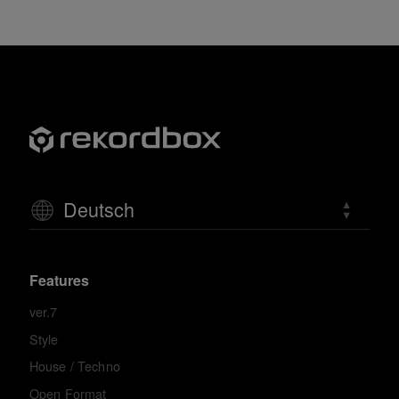
Deutsch
Features
ver.7
Style
House / Techno
Open Format