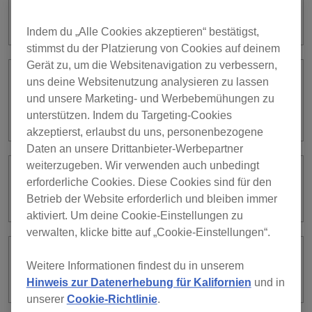
Welche Audioformate werden für die
Aufzeichnung unterstützt?
Indem du „Alle Cookies akzeptieren“ bestätigst,
stimmst du der Platzierung von Cookies auf deinem
Gerät zu, um die Websitenavigation zu verbessern,
uns deine Websitenutzung analysieren zu lassen
Kann ich Audio über ein Mikrofon
und unsere Marketing- und Werbebemühungen zu
aufzeichnen, das an den DJ-Controller
angeschlossen ist?
unterstützen. Indem du Targeting-Cookies
akzeptierst, erlaubst du uns, personenbezogene
Daten an unsere Drittanbieter-Werbepartner
weiterzugeben. Wir verwenden auch unbedingt
Wie lade ich die aufgezeichneten
erforderliche Cookies. Diese Cookies sind für den
Dateien hoch?
Betrieb der Website erforderlich und bleiben immer
aktiviert. Um deine Cookie-Einstellungen zu
verwalten, klicke bitte auf „Cookie-Einstellungen“.
Wie verwende ich die
Weitere Informationen findest du in unserem
Aufzeichnungsfunktion?
Hinweis zur Datenerhebung für Kalifornien
und in
unserer
Cookie-Richtlinie
.