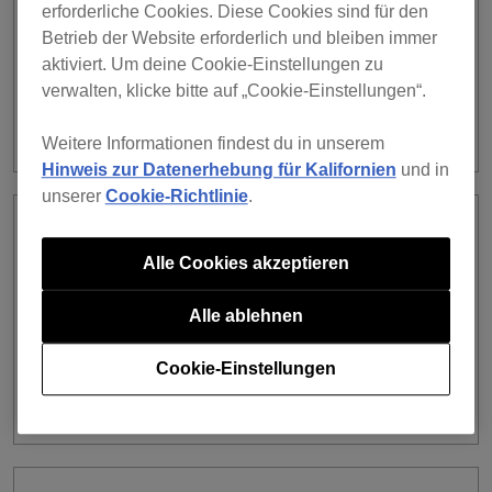
Ihrem gewünschten Dienst angemeldet
erforderliche Cookies. Diese Cookies sind für den
ist. Lesen Sie hier nach, wenn Sie nicht
Betrieb der Website erforderlich und bleiben immer
angemeldet sind.]-Popup-Fenster
aktiviert. Um deine Cookie-Einstellungen zu
wurde angezeigt, als ich versucht habe,
verwalten, klicke bitte auf „Cookie-Einstellungen“.
ein Mobilgerät über das DJ-Gerät zu
halten. Was soll ich tun?
Weitere Informationen findest du in unserem
Hinweis zur Datenerhebung für Kalifornien
und in
unserer
Cookie-Richtlinie
.
Ein [Keine Verbindung zum Internet.
Stellen Sie eine Internetverbindung her
Alle Cookies akzeptieren
und versuchen Sie es erneut.]-Fehler
wurde auf dem Mobilgerät angezeigt,
Alle ablehnen
als ich versucht habe, mich
anzumelden, indem ich ein Mobilgerät
Cookie-Einstellungen
über das DJ-Gerät halte. Was soll ich
tun?